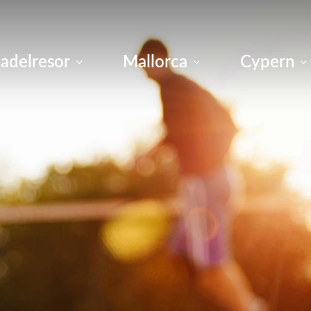
adelresor
Mallorca
Cypern